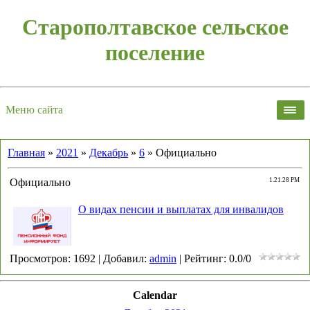
Старополтавское сельское
поселение
Меню сайта
Главная
»
2021
»
Декабрь
»
6
» Официально
Официально
1.21.28 PM
О видах пенсии и выплатах для инвалидов
Просмотров
:
1692
|
Добавил
:
admin
|
Рейтинг
:
0.0
/
0
Calendar