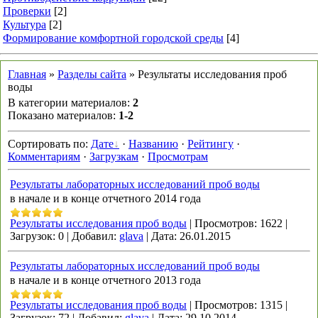
Проверки
[2]
Культура
[2]
Формирование комфортной городской среды
[4]
Главная
»
Разделы сайта
» Результаты исследования проб
воды
В категории материалов
:
2
Показано материалов
:
1-2
Сортировать по
:
Дате
·
Названию
·
Рейтингу
·
Комментариям
·
Загрузкам
·
Просмотрам
Результаты лабораторных исследований проб воды
в начале и в конце отчетного 2014 года
Результаты исследования проб воды
|
Просмотров:
1622
|
Загрузок:
0
|
Добавил:
glava
|
Дата:
26.01.2015
Результаты лабораторных исследований проб воды
в начале и в конце отчетного 2013 года
Результаты исследования проб воды
|
Просмотров:
1315
|
Загрузок:
72
|
Добавил:
glava
|
Дата:
29.10.2014