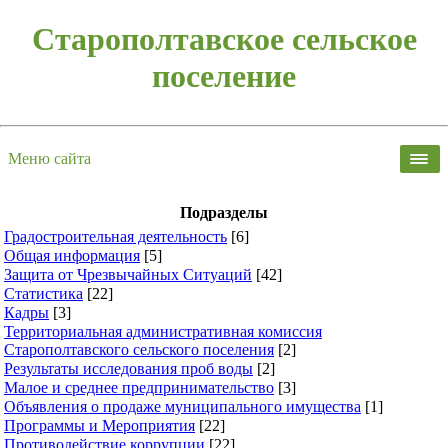
Старополтавское сельское
поселение
Меню сайта
Подразделы
Градостроительная деятельность
[6]
Общая информация
[5]
Защита от Чрезвычайных Ситуаций
[42]
Статистика
[22]
Кадры
[3]
Территориальная административная комиссия
Старополтавского сельского поселения
[2]
Результаты исследования проб воды
[2]
Малое и среднее предпринимательство
[3]
Объявления о продаже муниципального имущества
[1]
Программы и Мероприятия
[22]
Противодействие коррупции
[22]