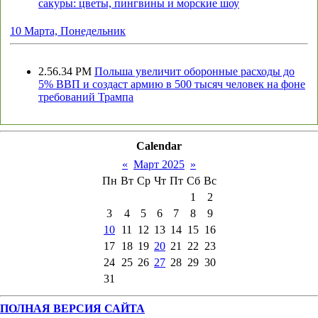
сакуры: цветы, пингвины и морские шоу
10 Марта, Понедельник
2.56.34 PM
Польша увеличит оборонные расходы до
5% ВВП и создаст армию в 500 тысяч человек на фоне
требований Трампа
Calendar
«
Март 2025
»
Пн
Вт
Ср
Чт
Пт
Сб
Вс
1
2
3
4
5
6
7
8
9
10
11
12
13
14
15
16
17
18
19
20
21
22
23
24
25
26
27
28
29
30
31
ПОЛНАЯ ВЕРСИЯ САЙТА