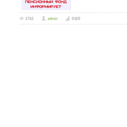
1762
admin
0.0
/
0