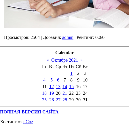
Просмотров
:
2564
|
Добавил
:
admin
|
Рейтинг
:
0.0
/
0
Calendar
«
Октябрь 2021
»
Пн
Вт
Ср
Чт
Пт
Сб
Вс
1
2
3
4
5
6
7
8
9
10
11
12
13
14
15
16
17
18
19
20
21
22
23
24
25
26
27
28
29
30
31
ПОЛНАЯ ВЕРСИЯ САЙТА
Хостинг от
uCoz